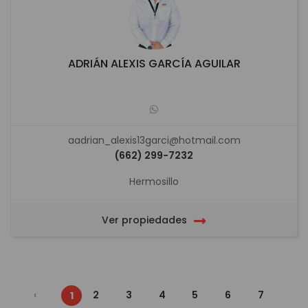
ADRIÁN ALEXIS GARCÍA AGUILAR
aadrian_alexis13garci@hotmail.com
(662) 299-7232
Hermosillo
Ver propiedades
‹
2
3
4
5
6
7
1