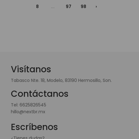
8
...
97
98
›
Visítanos
Tabasco Nte. 18, Modelo, 83190 Hermosillo, Son.
Contáctanos
Tel:
6625826545
hillo@nextbr.mx
Escríbenos
¿Tienes dudas?