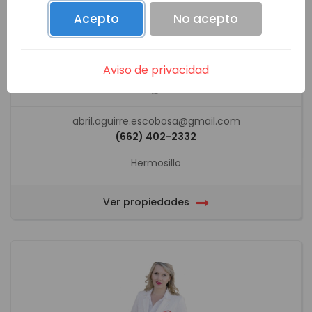
Acepto
No acepto
ABRIL AGUIRRE ESCOBOSA
Aviso de privacidad
abril.aguirre.escobosa@gmail.com
(662) 402-2332
Hermosillo
Ver propiedades