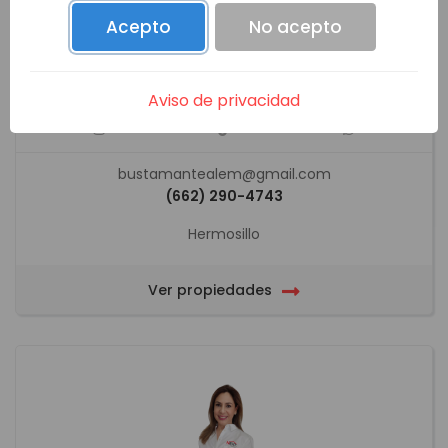
Acepto
No acepto
ALEJANDRA BUSTAMANTE MIRANDA
Aviso de privacidad
bustamantealem@gmail.com
(662) 290-4743
Hermosillo
Ver propiedades