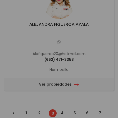
ALEJANDRA FIGUEROA AYALA
Alefigueroa20@hotmail.com
(662) 471-3358
Hermosillo
Ver propiedades
‹
1
2
4
5
6
7
3