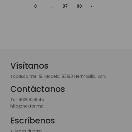
8
...
97
98
›
Visítanos
Tabasco Nte. 18, Modelo, 83190 Hermosillo, Son.
Contáctanos
Tel:
6625826545
hillo@nextbr.mx
Escríbenos
¿Tienes dudas?