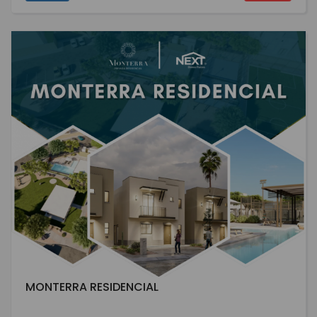
MONTERRA RESIDENCIAL