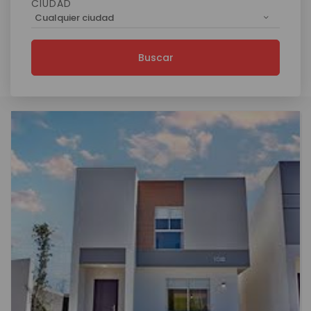
CIUDAD
Cualquier ciudad
Buscar