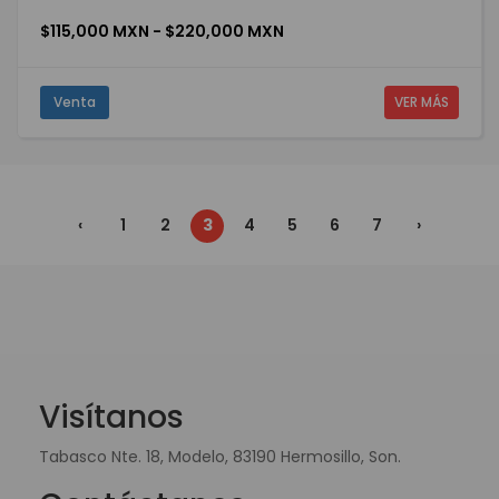
$115,000 MXN - $220,000 MXN
Venta
VER MÁS
‹
1
2
3
4
5
6
7
›
Visítanos
Tabasco Nte. 18, Modelo, 83190 Hermosillo, Son.