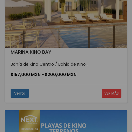
MARINA KINO BAY
Bahía de Kino Centro / Bahia de Kino...
$157,000 MXN - $200,000 MXN
Venta
VER MÁS