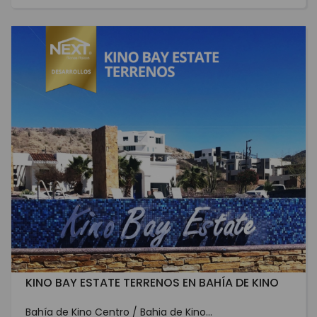
KINO BAY ESTATE TERRENOS EN BAHÍA DE KINO
Bahía de Kino Centro / Bahia de Kino...