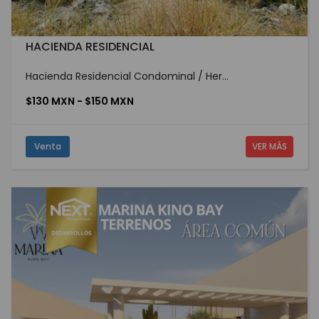
HACIENDA RESIDENCIAL
Hacienda Residencial Condominal / Her...
$130 MXN - $150 MXN
Venta
VER MÁS