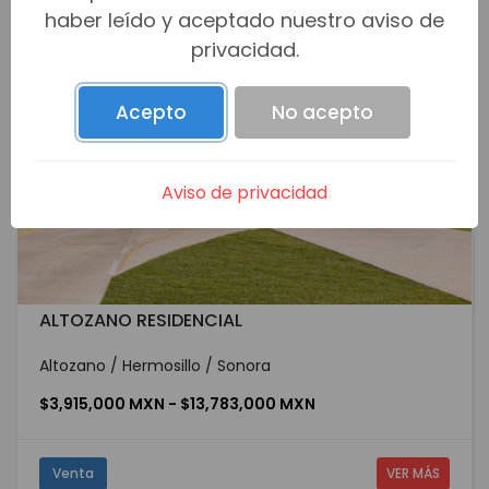
haber leído y aceptado nuestro aviso de
privacidad.
Acepto
No acepto
Aviso de privacidad
ALTOZANO RESIDENCIAL
Altozano / Hermosillo / Sonora
$3,915,000 MXN - $13,783,000 MXN
Venta
VER MÁS