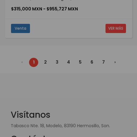
$315,000 MXN - $955,727 MXN
Venta
VER MÁS
‹
1
2
3
4
5
6
7
›
Visítanos
Tabasco Nte. 18, Modelo, 83190 Hermosillo, Son.