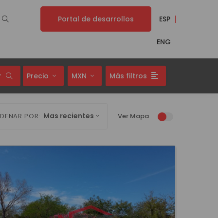
Portal de desarrollos
ESP
ENG
r
Precio
MXN
Más filtros
Mas recientes
DENAR POR:
Ver Mapa