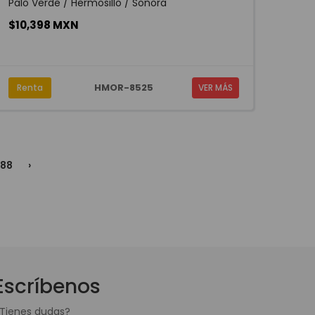
Palo Verde / Hermosillo / Sonora
$10,398 MXN
HMOR-8525
Renta
VER MÁS
88
›
Escríbenos
Tienes dudas?