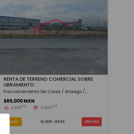
RENTA DE TERRENO COMERCIAL SOBRE
LIBRAMIENTO
Fraccionamiento las Casas / Arteaga /...
$65,000 MXN
m2
m2
2,015
4,000
SLWR-0533
Renta
VER MÁS