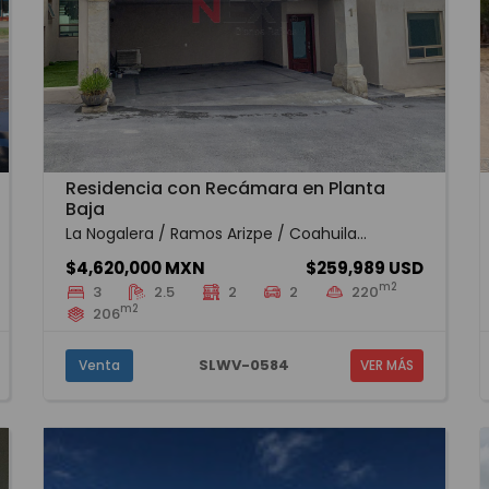
Residencia con Recámara en Planta
Baja
La Nogalera / Ramos Arizpe / Coahuila...
$4,620,000 MXN
$259,989 USD
m2
3
2.5
2
2
220
m2
206
SLWV-0584
Venta
VER MÁS