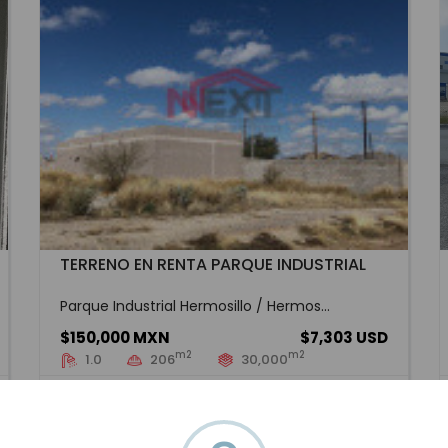
TERRENO EN RENTA PARQUE INDUSTRIAL
Parque Industrial Hermosillo / Hermos...
$150,000 MXN
$7,303 USD
m2
m2
1.0
206
30,000
HMOR-8746
Renta
VER MÁS