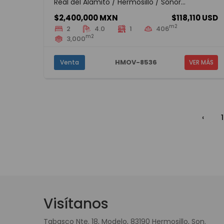
Real del Alamito / Hermosillo / Sonor...
$2,400,000 MXN
$118,110 USD
m2
2
4.0
1
406
m2
3,000
HMOV-8536
Venta
VER MÁS
‹
1
Visítanos
Tabasco Nte. 18, Modelo, 83190 Hermosillo, Son.