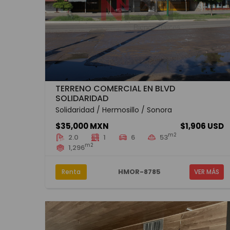
TERRENO COMERCIAL EN BLVD
SOLIDARIDAD
Solidaridad / Hermosillo / Sonora
$35,000 MXN
$1,906 USD
m2
2.0
1
6
53
m2
1,296
HMOR-8785
Renta
VER MÁS