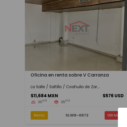
Oficina en renta sobre V Carranza
La Salle / Saltillo / Coahuila de Zar...
$11,684 MXN
$576 USD
m2
m2
35
35
SLWR-0572
Renta
VER MÁS