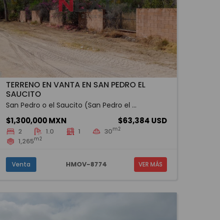
TERRENO EN VANTA EN SAN PEDRO EL
SAUCITO
San Pedro o el Saucito (San Pedro el ...
$1,300,000 MXN
$63,384 USD
m2
2
1.0
1
30
m2
1,265
HMOV-8774
Venta
VER MÁS