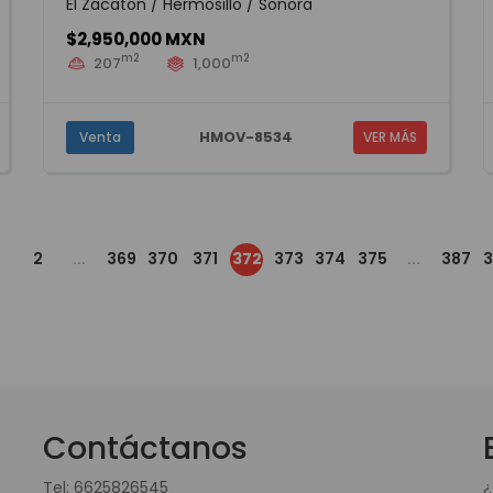
El Zacatón / Hermosillo / Sonora
$2,950,000 MXN
m2
m2
207
1,000
HMOV-8534
Venta
VER MÁS
2
...
369
370
371
372
373
374
375
...
387
3
Contáctanos
Tel:
6625826545
¿