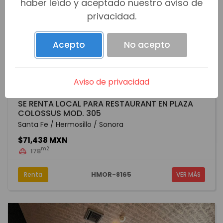
haber leído y aceptado nuestro aviso de
privacidad.
Acepto
No acepto
Aviso de privacidad
SE RENTA LOCAL PARA RESTAURANT EN PLAZA
COLOSSUS MOD. 305
Santa Fe / Hermosillo / Sonora
$71,438 MXN
m2
178
HMOR-8165
Renta
VER MÁS