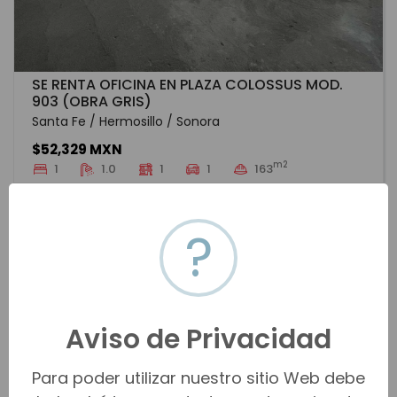
SE RENTA OFICINA EN PLAZA COLOSSUS MOD.
903 (OBRA GRIS)
Santa Fe / Hermosillo / Sonora
$52,329 MXN
m2
1
1.0
1
1
163
HMOR-8173
Renta
VER MÁS
?
Aviso de Privacidad
Para poder utilizar nuestro sitio Web debe