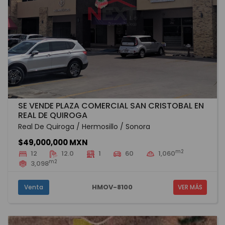
SE VENDE PLAZA COMERCIAL SAN CRISTOBAL EN
REAL DE QUIROGA
Real De Quiroga / Hermosillo / Sonora
$49,000,000 MXN
m2
12
12.0
1
60
1,060
m2
3,098
HMOV-8100
Venta
VER MÁS