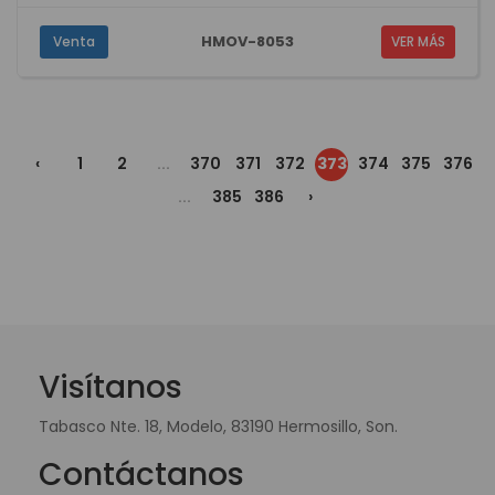
HMOV-8053
Venta
VER MÁS
‹
1
2
...
370
371
372
373
374
375
376
...
385
386
›
Visítanos
Tabasco Nte. 18, Modelo, 83190 Hermosillo, Son.
Contáctanos