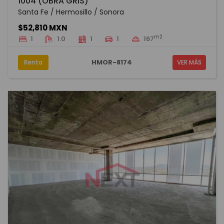
1004 (OBRA GRIS)
Santa Fe / Hermosillo / Sonora
$52,810 MXN
m2
1
1.0
1
1
167
HMOR-8174
Renta
VER MÁS