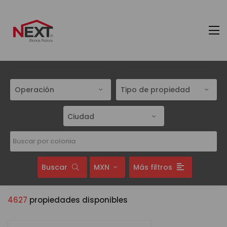
Operación
Tipo de propiedad
Ciudad
Buscar
MXN
Más filtros
4627
propiedades disponibles