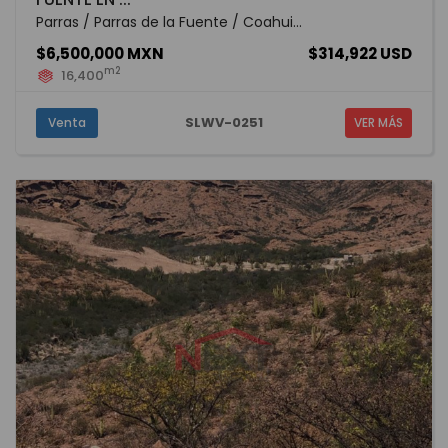
Parras / Parras de la Fuente / Coahui...
$6,500,000 MXN
$314,922 USD
m2
16,400
SLWV-0251
Venta
VER MÁS