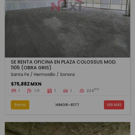
SE RENTA OFICINA EN PLAZA COLOSSUS MOD.
1105 (OBRA GRIS)
Santa Fe / Hermosillo / Sonora
$75,882 MXN
m2
1
1.0
1
1
224
HMOR-8177
Renta
VER MÁS