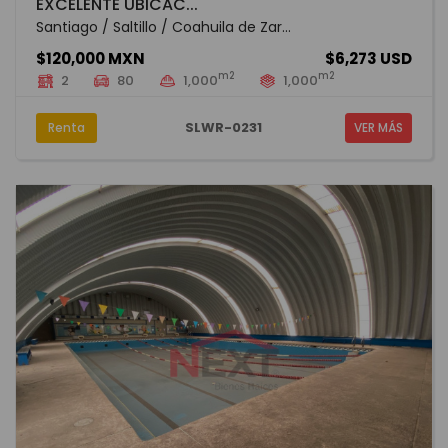
EXCELENTE UBICAC...
Santiago / Saltillo / Coahuila de Zar...
$120,000 MXN
$6,273 USD
m2
m2
2
80
1,000
1,000
SLWR-0231
Renta
VER MÁS