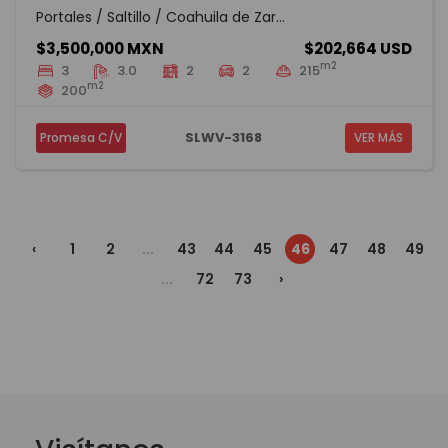
Portales / Saltillo / Coahuila de Zar...
$3,500,000 MXN
$202,664 USD
m2
3
3.0
2
2
215
m2
200
SLWV-3168
Promesa C/V
VER MÁS
‹
1
2
...
43
44
45
46
47
48
49
...
72
73
›