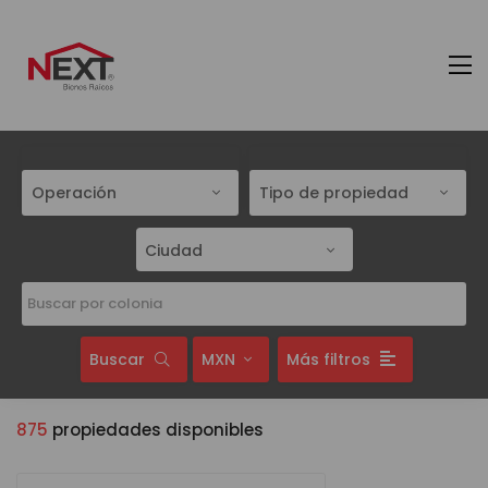
Operación
Tipo de propiedad
Ciudad
Buscar
MXN
Más filtros
875
propiedades disponibles