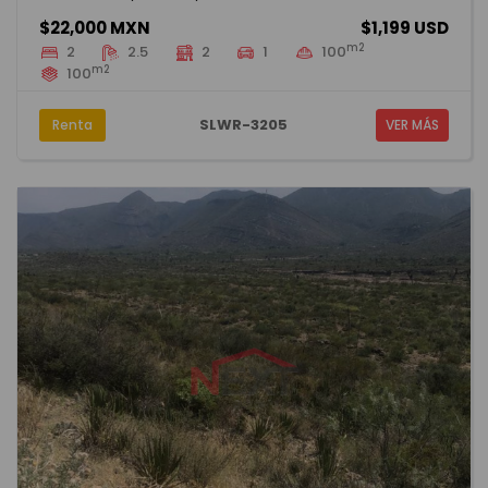
$22,000 MXN
$1,199 USD
m2
2
2.5
2
1
100
m2
100
SLWR-3205
Renta
VER MÁS