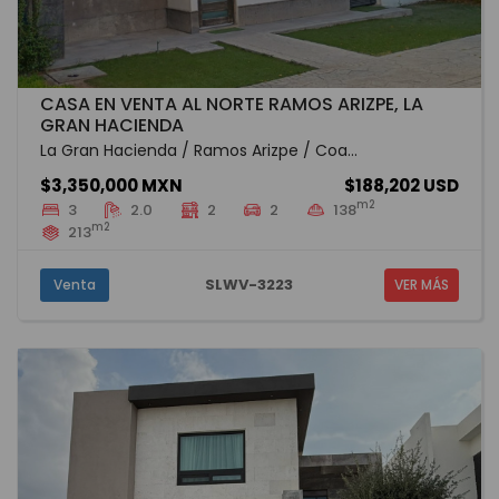
CASA EN VENTA AL NORTE RAMOS ARIZPE, LA
GRAN HACIENDA
La Gran Hacienda / Ramos Arizpe / Coa...
$3,350,000 MXN
$188,202 USD
m2
3
2.0
2
2
138
m2
213
SLWV-3223
Venta
VER MÁS