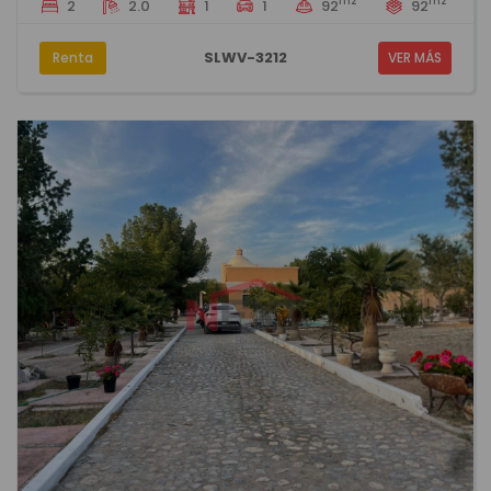
m2
m2
2
2.0
1
1
92
92
SLWV-3212
Renta
VER MÁS