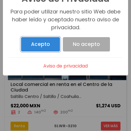
Para poder utilizar nuestro sitio Web debe
haber leído y aceptado nuestro aviso de
privacidad.
Acepto
No acepto
Aviso de privacidad
Local comercial en renta en el Centro de la
Ciudad
Saltillo Centro / Saltillo / Coahuila...
$22,000 MXN
$1,274 USD
m2
m2
2
140
200
SLWR-3210
Renta
VER MÁS