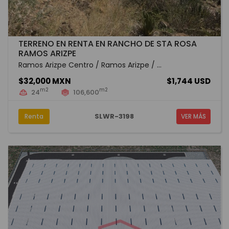
TERRENO EN RENTA EN RANCHO DE STA ROSA
RAMOS ARIZPE
Ramos Arizpe Centro / Ramos Arizpe / ...
$32,000 MXN
$1,744 USD
m2
m2
24
106,600
SLWR-3198
Renta
VER MÁS