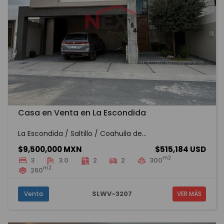
Casa en Venta en La Escondida
La Escondida / Saltillo / Coahuila de...
$9,500,000 MXN
$515,184 USD
m2
3
3.0
2
2
300
m2
260
SLWV-3207
Venta
VER MÁS