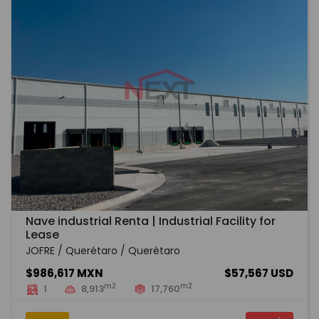
Nave industrial Renta | Industrial Facility for
Lease
JOFRE / Querétaro / Querétaro
$986,617 MXN
$57,567 USD
m2
m2
1
8,913
17,760