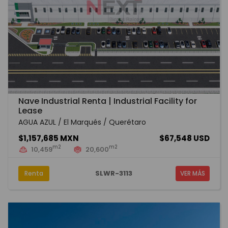
Nave Industrial Renta | Industrial Facility for
Lease
AGUA AZUL / El Marqués / Querétaro
$1,157,685 MXN
$67,548 USD
m2
m2
10,459
20,600
SLWR-3113
Renta
VER MÁS