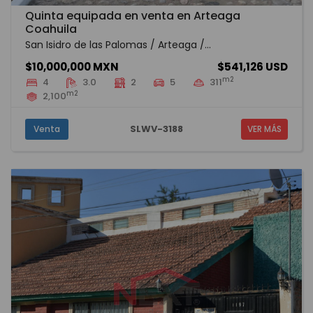
Quinta equipada en venta en Arteaga
Coahuila
San Isidro de las Palomas / Arteaga /...
$10,000,000 MXN
$541,126 USD
m2
4
3.0
2
5
311
m2
2,100
SLWV-3188
Venta
VER MÁS