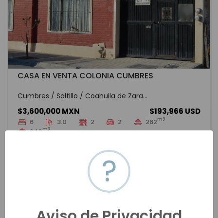
CASA EN VENTA COLONIA CUMBRES
Cumbres / Saltillo / Coahuila de Zara...
$3,600,000 MXN
$193,966 USD
m2
6
3.0
2
2
262
m2
240
SLWV-3200
Venta
VER MÁS
?
Aviso de Privacidad