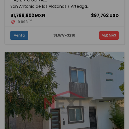
San Antonio de las Alazanas / Arteaga...
$1,799,802 MXN
$97,762 USD
m2
9,998
SLWV-3216
Venta
VER MÁS