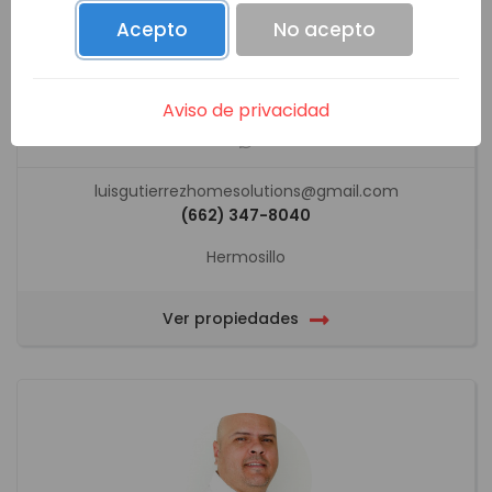
Acepto
No acepto
LUIS ALEJANDRO GUTIÉRREZ BOTILLER
Aviso de privacidad
luisgutierrezhomesolutions@gmail.com
(662) 347-8040
Hermosillo
Ver propiedades