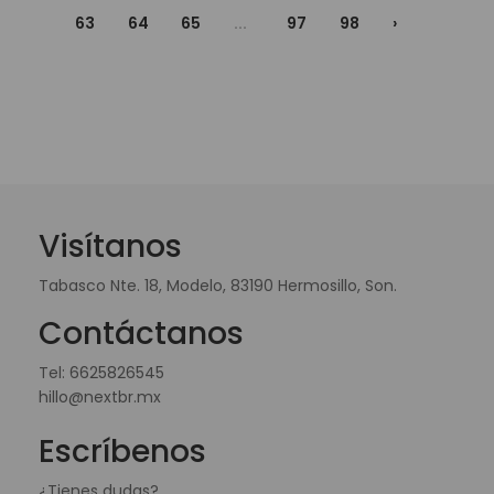
63
64
65
...
97
98
›
Visítanos
Tabasco Nte. 18, Modelo, 83190 Hermosillo, Son.
Contáctanos
Tel:
6625826545
hillo@nextbr.mx
Escríbenos
¿Tienes dudas?