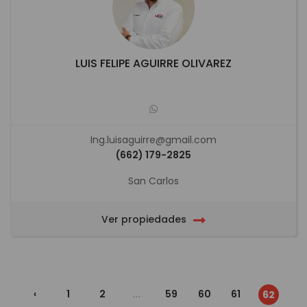
LUIS FELIPE AGUIRRE OLIVAREZ
Ing.luisaguirre@gmail.com
(662) 179-2825
San Carlos
Ver propiedades
‹
1
2
...
59
60
61
62