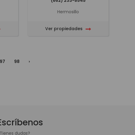
(662) 233-8545
Hermosillo
Ver propiedades
97
98
›
Escríbenos
Tienes dudas?