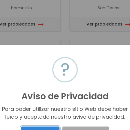
Hermosillo
San Carlos
Ver propiedades
Ver propiedades
?
UZ DEL CARMEN NUñEZ
LUZ MERCEDES PORTE
Aviso de Privacidad
GARIBALDI
Para poder utilizar nuestro sitio Web debe haber
leído y aceptado nuestro aviso de privacidad.
y_ngaribaldi@hotmail.com
lportela@nextbr.mx
(622) 123-4120
(622) 116-0373