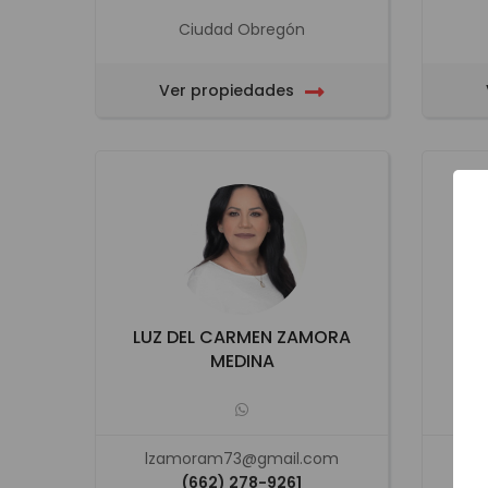
Ciudad Obregón
Ver propiedades
LUZ DEL CARMEN ZAMORA
L
MEDINA
lzamoram73@gmail.com
luc
(662) 278-9261