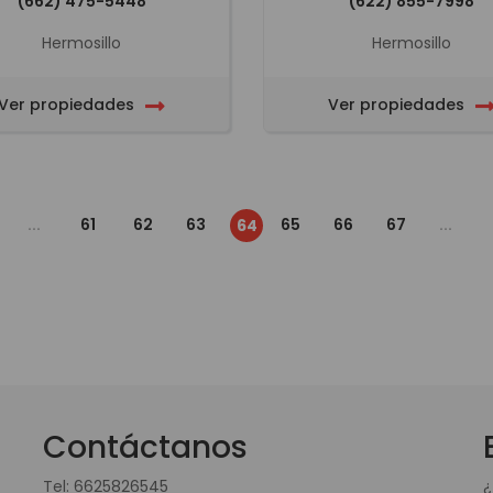
(662) 475-5448
(622) 855-7998
Hermosillo
Hermosillo
Ver propiedades
Ver propiedades
...
61
62
63
65
66
67
...
64
Contáctanos
Tel:
6625826545
¿