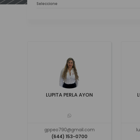
Seleccione
LUPITA PERLA AYON
L
gppeo790@gmail.com
l
(644) 153-0700