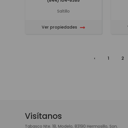
(844) 104-6385
Saltillo
Ver propiedades
‹
1
2
Visítanos
Tabasco Nte. 18, Modelo, 83190 Hermosillo, Son.