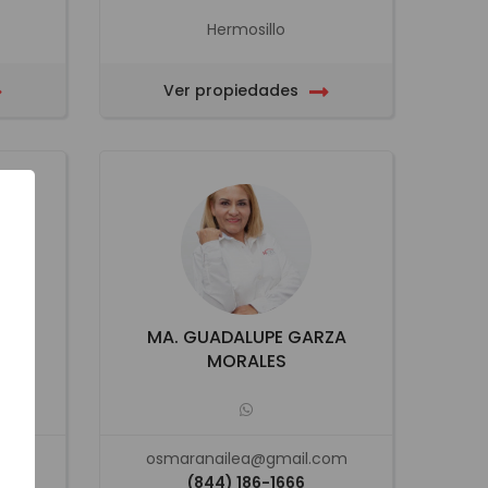
Hermosillo
Ver propiedades
LA
MA. GUADALUPE GARZA
MORALES
osmaranailea@gmail.com
(844) 186-1666