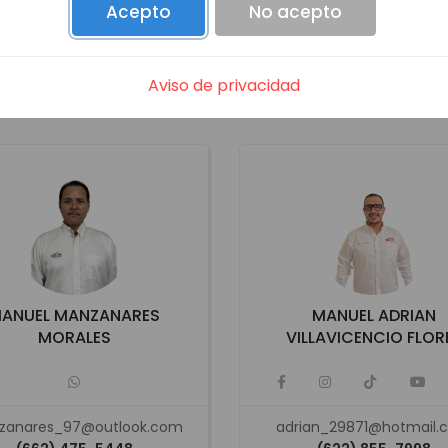
Acepto
No acepto
San Carlos
San Carlos
Aviso de privacidad
Ver propiedades
Ver propiedades
ANUEL MANZANARES
MANUEL ADRIAN
MORALES
VILLAVICENCIO FLOR
zanares_97@outlook.com
adrian_29871@hotmail.