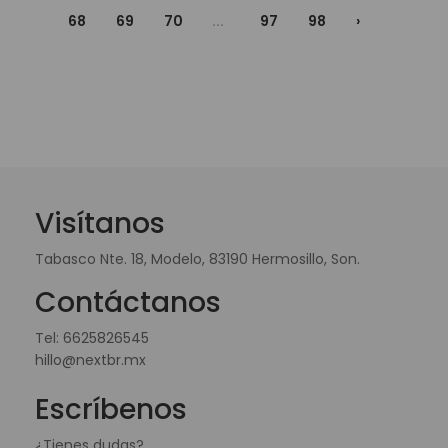
68
69
70
...
97
98
›
Visítanos
Tabasco Nte. 18, Modelo, 83190 Hermosillo, Son.
Contáctanos
Tel:
6625826545
hillo@nextbr.mx
Escríbenos
¿Tienes dudas?