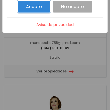
Acepto
No acepto
MARIA CECILIA MENA MENDOZA
Aviso de privacidad
menacecilia785@gmail.com
(844) 130-0849
Saltillo
Ver propiedades