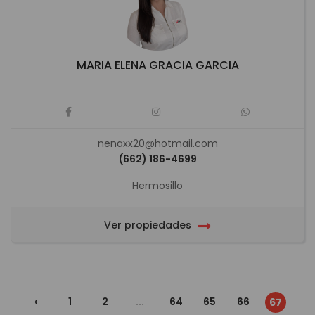
MARIA ELENA GRACIA GARCIA
nenaxx20@hotmail.com
(662) 186-4699
Hermosillo
Ver propiedades
‹
1
2
...
64
65
66
67