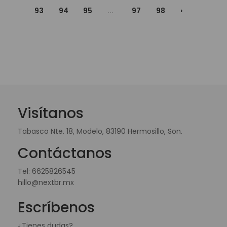
93
94
95
...
97
98
›
Visítanos
Tabasco Nte. 18, Modelo, 83190 Hermosillo, Son.
Contáctanos
Tel:
6625826545
hillo@nextbr.mx
Escríbenos
¿Tienes dudas?