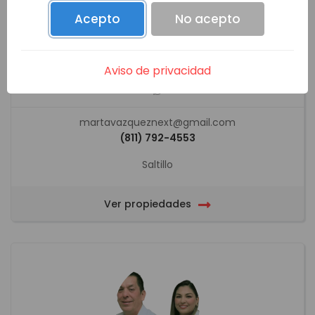
Acepto
No acepto
TEAM M&M´S
Aviso de privacidad
martavazqueznext@gmail.com
(811) 792-4553
Saltillo
Ver propiedades