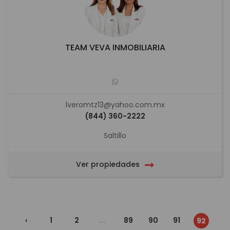
TEAM VEVA INMOBILIARIA
lveromtz13@yahoo.com.mx
(844) 360-2222
Saltillo
Ver propiedades
‹
1
2
...
89
90
91
92