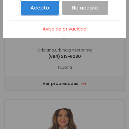
Acepto
No acepto
VIRIDIANA URBINA TEJEDA
Aviso de privacidad
viridiana.urbina@nextbr.mx
(664) 213-6080
Tijuana
Ver propiedades