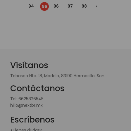
94
96
97
98
›
95
Visítanos
Tabasco Nte. 18, Modelo, 83190 Hermosillo, Son.
Contáctanos
Tel:
6625826545
hillo@nextbr.mx
Escríbenos
¿Tienes dudas?