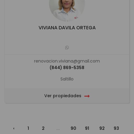
VIVIANA DAVILA ORTEGA
renovacion.viviana@gmail.com
(844) 869-5358
Saltillo
Ver propiedades
‹
1
2
...
90
91
92
93