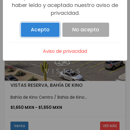
haber leído y aceptado nuestro aviso de
privacidad.
Acepto
No acepto
Aviso de privacidad
VISTAS RESERVA, BAHÍA DE KINO
Bahía de Kino Centro / Bahia de Kino...
$1,650 MXN - $1,650 MXN
Venta
VER MÁS