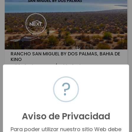
RANCHO SAN MIGUEL BY DOS PALMAS, BAHIA DE
KINO
Bahía de Kino Centro / Bahia de Kino...
$900 MXN - $1,890 MXN
?
Venta
VER MÁS
Aviso de Privacidad
Para poder utilizar nuestro sitio Web debe