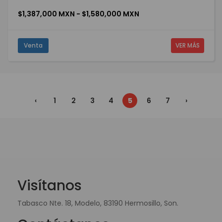
$1,387,000 MXN - $1,580,000 MXN
Venta
VER MÁS
‹
1
2
3
4
5
6
7
›
Visítanos
Tabasco Nte. 18, Modelo, 83190 Hermosillo, Son.