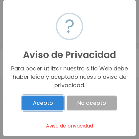
CIUDAD
Cualquier ciudad
?
Buscar
Aviso de Privacidad
‹
1
2
3
4
5
6
7
›
Para poder utilizar nuestro sitio Web debe
haber leído y aceptado nuestro aviso de
privacidad.
Acepto
No acepto
Visítanos
Aviso de privacidad
Tabasco Nte. 18, Modelo, 83190 Hermosillo, Son.